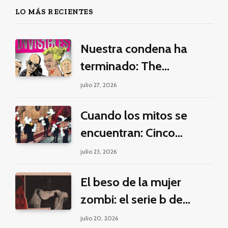
LO MÁS RECIENTES
Nuestra condena ha
terminado: The
Invisibles y la guerra por
julio 27, 2026
la imaginación
Cuando los mitos se
encuentran: Cinco
pilares éticos para una
julio 23, 2026
fantasía decolonial
El beso de la mujer
zombi: el serie b de
Manuel Puig y Jacques
julio 20, 2026