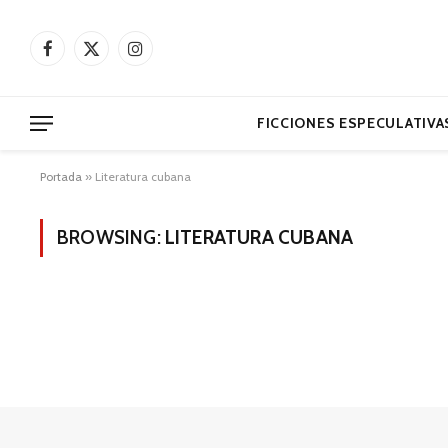
Facebook
X
Instagram
(Twitter)
FICCIONES ESPECULATIVA
Portada
»
Literatura cubana
BROWSING:
LITERATURA CUBANA