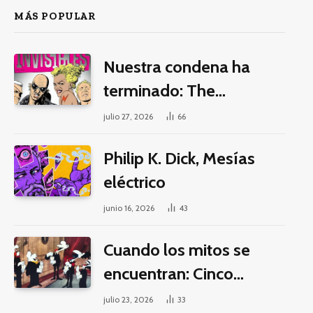
MÁS POPULAR
Nuestra condena ha
terminado: The
Invisibles y la guerra por
julio 27, 2026
66
la imaginación
Philip K. Dick, Mesías
eléctrico
junio 16, 2026
43
Cuando los mitos se
encuentran: Cinco
pilares éticos para una
julio 23, 2026
33