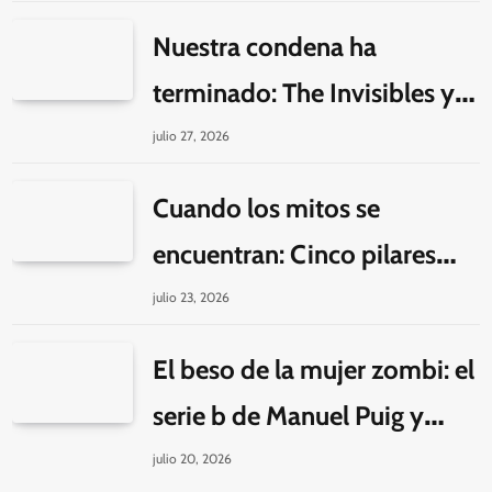
un seriado de Netflix
Nuestra condena ha
terminado: The Invisibles y la
guerra por la imaginación
julio 27, 2026
Cuando los mitos se
encuentran: Cinco pilares
éticos para una fantasía
julio 23, 2026
decolonial
El beso de la mujer zombi: el
serie b de Manuel Puig y
Jacques Tourneur
julio 20, 2026