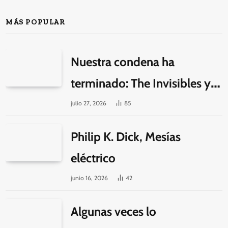
MÁS POPULAR
Nuestra condena ha
terminado: The Invisibles y la
guerra por la imaginación
julio 27, 2026
85
Philip K. Dick, Mesías
eléctrico
junio 16, 2026
42
Algunas veces lo