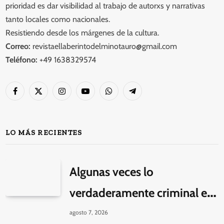
prioridad es dar visibilidad al trabajo de autorxs y narrativas
tanto locales como nacionales.
Resistiendo desde los márgenes de la cultura.
Correo:
revistaellaberintodelminotauro@gmail.com
Teléfono:
+49 1638329574
Facebook
X
Instagram
YouTube
WhatsApp
Telegram
(Twitter)
LO MÁS RECIENTES
Algunas veces lo
verdaderamente criminal es
pasar horas y horas viendo
agosto 7, 2026