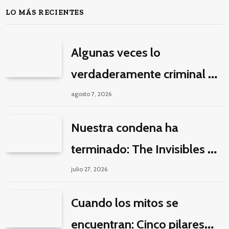
LO MÁS RECIENTES
Algunas veces lo
verdaderamente criminal es
pasar horas y horas viendo
agosto 7, 2026
un seriado de Netflix
Nuestra condena ha
terminado: The Invisibles y
la guerra por la imaginación
julio 27, 2026
Cuando los mitos se
encuentran: Cinco pilares