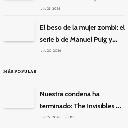
éticos para una fantasía
julio 23, 2026
decolonial
El beso de la mujer zombi: el
serie b de Manuel Puig y
Jacques Tourneur
julio 20, 2026
MÁS POPULAR
Nuestra condena ha
terminado: The Invisibles y
la guerra por la imaginación
julio 27, 2026
85