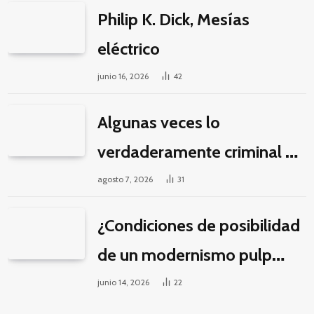
Philip K. Dick, Mesías
eléctrico
junio 16, 2026
42
Algunas veces lo
verdaderamente criminal es
pasar horas y horas viendo
agosto 7, 2026
31
un seriado de Netflix
¿Condiciones de posibilidad
de un modernismo pulp
latinoamericano?
junio 14, 2026
22