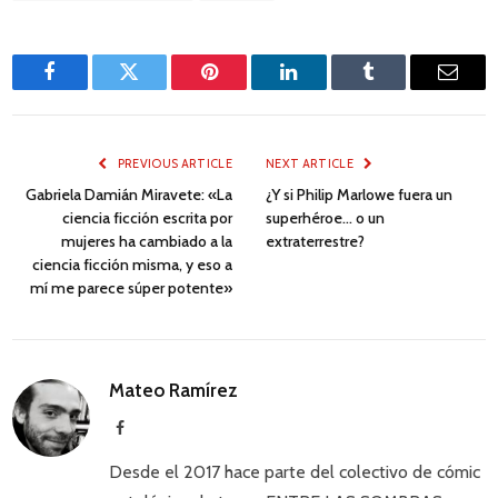
Facebook
Twitter
Pinterest
LinkedIn
Tumblr
Email
PREVIOUS ARTICLE
NEXT ARTICLE
Gabriela Damián Miravete: «La
¿Y si Philip Marlowe fuera un
ciencia ficción escrita por
superhéroe… o un
mujeres ha cambiado a la
extraterrestre?
ciencia ficción misma, y eso a
mí me parece súper potente»
Mateo Ramírez
Facebook
Desde el 2017 hace parte del colectivo de cómic