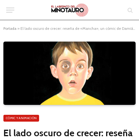
Portada
»
El lado oscuro de crecer: reseña de «Mancha», un cómic de Damián Fraticelli y Maximiliano Amici
CÓMIC Y ANIMACIÓN
El lado oscuro de crecer: reseña