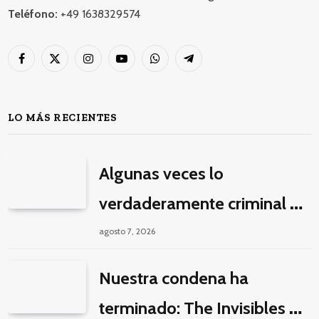
Teléfono:
+49 1638329574
Facebook
X
Instagram
YouTube
WhatsApp
Telegram
(Twitter)
LO MÁS RECIENTES
Algunas veces lo
verdaderamente criminal es
pasar horas y horas viendo
agosto 7, 2026
un seriado de Netflix
Nuestra condena ha
terminado: The Invisibles y