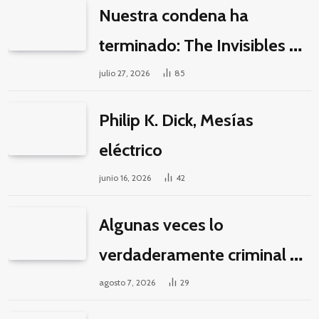
Nuestra condena ha
terminado: The Invisibles y
la guerra por la imaginación
julio 27, 2026
85
Philip K. Dick, Mesías
eléctrico
junio 16, 2026
42
Algunas veces lo
verdaderamente criminal es
pasar horas y horas viendo
agosto 7, 2026
29
un seriado de Netflix