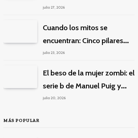
la guerra por la imaginación
julio 27, 2026
Cuando los mitos se
encuentran: Cinco pilares
éticos para una fantasía
julio 23, 2026
decolonial
El beso de la mujer zombi: el
serie b de Manuel Puig y
Jacques Tourneur
julio 20, 2026
MÁS POPULAR