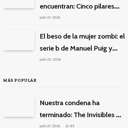
encuentran: Cinco pilares
éticos para una fantasía
julio 23, 2026
decolonial
El beso de la mujer zombi: el
serie b de Manuel Puig y
Jacques Tourneur
julio 20, 2026
MÁS POPULAR
Nuestra condena ha
terminado: The Invisibles y
la guerra por la imaginación
julio 27, 2026
85