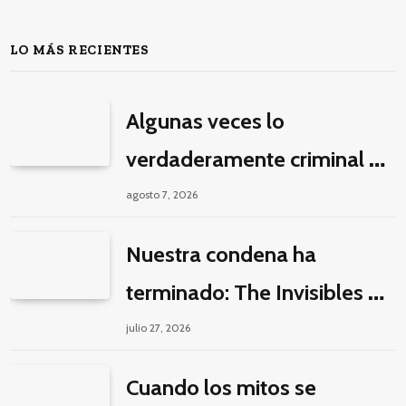
(Twitter)
LO MÁS RECIENTES
Algunas veces lo
verdaderamente criminal es
pasar horas y horas viendo
agosto 7, 2026
un seriado de Netflix
Nuestra condena ha
terminado: The Invisibles y
la guerra por la imaginación
julio 27, 2026
Cuando los mitos se