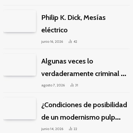
Philip K. Dick, Mesías
eléctrico
junio 16, 2026
42
Algunas veces lo
verdaderamente criminal es
pasar horas y horas viendo
agosto 7, 2026
31
un seriado de Netflix
¿Condiciones de posibilidad
de un modernismo pulp
latinoamericano?
junio 14, 2026
22