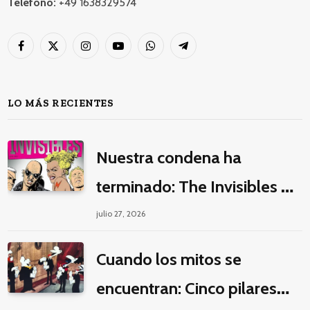
Teléfono:
+49 1638329574
Facebook
X
Instagram
YouTube
WhatsApp
Telegram
(Twitter)
LO MÁS RECIENTES
Nuestra condena ha
terminado: The Invisibles y
la guerra por la imaginación
julio 27, 2026
Cuando los mitos se
encuentran: Cinco pilares