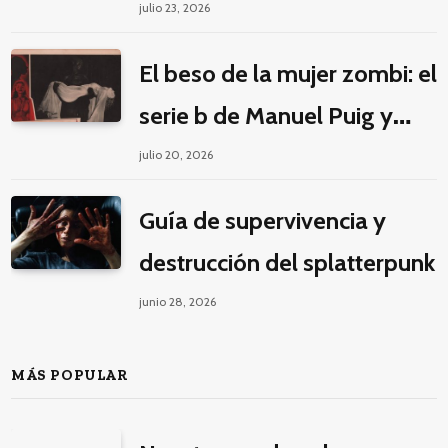
éticos para una fantasía
julio 23, 2026
decolonial
El beso de la mujer zombi: el
serie b de Manuel Puig y
Jacques Tourneur
julio 20, 2026
Guía de supervivencia y
destrucción del splatterpunk
junio 28, 2026
MÁS POPULAR