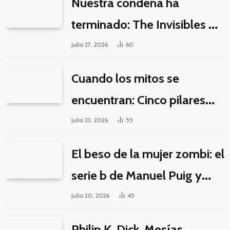
Nuestra condena ha
terminado: The Invisibles y
la guerra por la imaginación
julio 27, 2026
60
Cuando los mitos se
encuentran: Cinco pilares
éticos para una fantasía
julio 23, 2026
55
decolonial
El beso de la mujer zombi: el
serie b de Manuel Puig y
Jacques Tourneur
julio 20, 2026
45
Philip K. Dick, Mesías