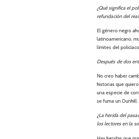
¿Qué significa el po
refundación del rea
El género negro aho
latinoamericano, m
límites del policia
Después de dos ent
No creo haber cambi
historias que quier
una especie de conf
se fuma un Dunhill.
¿La herida del pasad
los lectores en la s
Hay heridas que nu