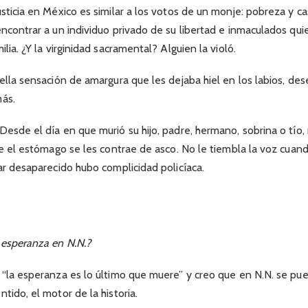
usticia en México es similar a los votos de un monje: pobreza y ca
encontrar a un individuo privado de su libertad e inmaculados qu
ilia. ¿Y la virginidad sacramental? Alguien la violó.
uella sensación de amargura que les dejaba hiel en los labios, de
más.
Desde el día en que murió su hijo, padre, hermano, sobrina o tío
que el estómago se les contrae de asco. No le tiembla la voz cua
iar desaparecido hubo complicidad policíaca.
 esperanza en N.N.?
 “la esperanza es lo último que muere” y creo que en N.N. se pu
tido, el motor de la historia.