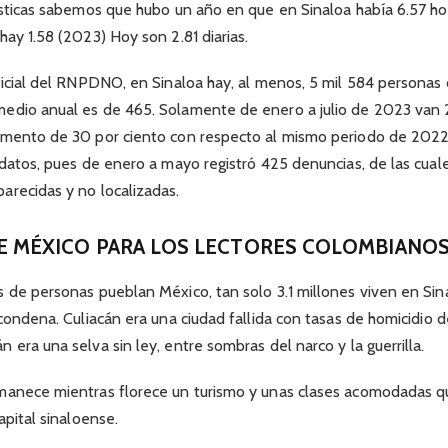
ísticas sabemos que hubo un año en que en Sinaloa había 6.57 hom
hay 1.58 (2023) Hoy son 2.81 diarias.
ficial del RNPDNO, en Sinaloa hay, al menos, 5 mil 584 personas
edio anual es de 465. Solamente de enero a julio de 2023 van 
emento de 30 por ciento con respecto al mismo periodo de 2022. 
s datos, pues de enero a mayo registró 425 denuncias, de las cu
arecidas y no localizadas.
 MÉXICO PARA LOS LECTORES COLOMBIANO
 de personas pueblan México, tan solo 3.1 millones viven en Sina
 condena. Culiacán era una ciudad fallida con tasas de homicidio d
 era una selva sin ley, entre sombras del narco y la guerrilla.
manece mientras florece un turismo y unas clases acomodadas 
apital sinaloense.