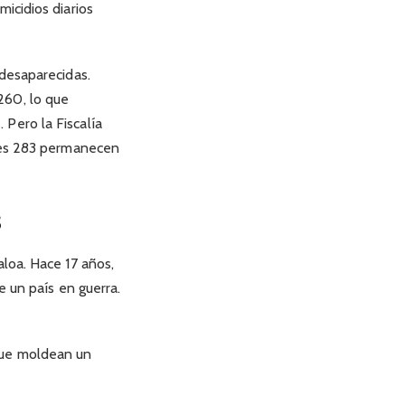
icidios diarios
 desaparecidas.
260, lo que
Pero la Fiscalía
ales 283 permanecen
S
loa. Hace 17 años,
e un país en guerra.
que moldean un