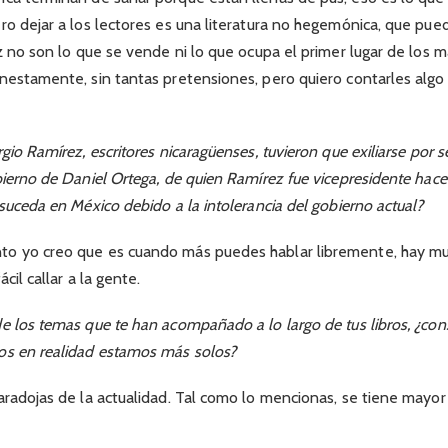
ro dejar a los lectores es una literatura no hegemónica, que pu
z no son lo que se vende ni lo que ocupa el primer lugar de los má
nestamente, sin tantas pretensiones, pero quiero contarles algo
gio Ramírez, escritores nicaragüenses, tuvieron que exiliarse por 
bierno de Daniel Ortega, de quien Ramírez fue vicepresidente hace
 suceda en México debido a la intolerancia del gobierno actual?
o yo creo que es cuando más puedes hablar libremente, hay mu
cil callar a la gente.
e los temas que te han acompañado a lo largo de tus libros, ¿con
os en realidad estamos más solos?
aradojas de la actualidad. Tal como lo mencionas, se tiene mayor