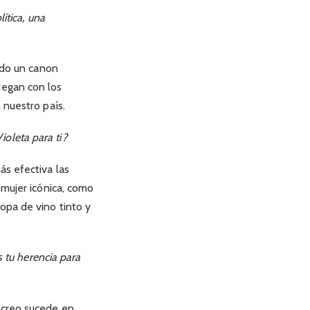
ítica, una
cido un canon
uegan con los
 nuestro país.
oleta para ti?
ás efectiva las
 mujer icónica, como
opa de vino tinto y
s tu herencia para
 creo sucede en