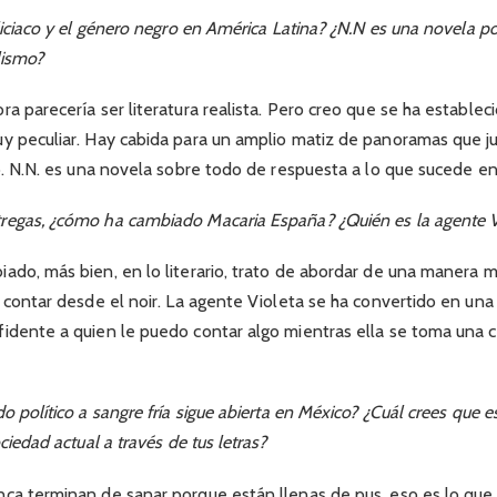
liciaco y el género negro en América Latina? ¿N.N es una novela pol
lismo?
ra parecería ser literatura realista. Pero creo que se ha estable
uy peculiar. Hay cabida para un amplio matiz de panoramas que j
co. N.N. es una novela sobre todo de respuesta a lo que sucede en
regas, ¿cómo ha cambiado Macaria España? ¿Quién es la agente Vi
ado, más bien, en lo literario, trato de abordar de una manera m
o contar desde el noir. La agente Violeta se ha convertido en una
idente a quien le puedo contar algo mientras ella se toma una c
o político a sangre fría sigue abierta en México? ¿Cuál crees que e
ociedad actual a través de tus letras?
nca terminan de sanar porque están llenas de pus, eso es lo que