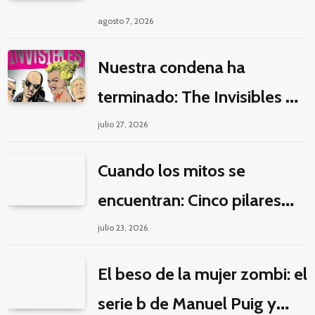
pasar horas y horas viendo
agosto 7, 2026
un seriado de Netflix
Nuestra condena ha
terminado: The Invisibles y
la guerra por la imaginación
julio 27, 2026
Cuando los mitos se
encuentran: Cinco pilares
éticos para una fantasía
julio 23, 2026
decolonial
El beso de la mujer zombi: el
serie b de Manuel Puig y