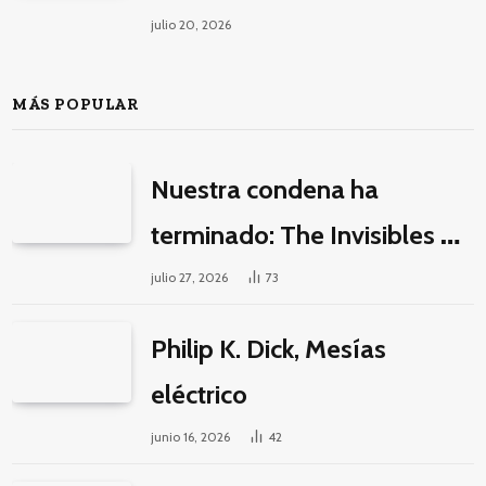
Jacques Tourneur
julio 20, 2026
MÁS POPULAR
Nuestra condena ha
terminado: The Invisibles y
la guerra por la imaginación
julio 27, 2026
73
Philip K. Dick, Mesías
eléctrico
junio 16, 2026
42