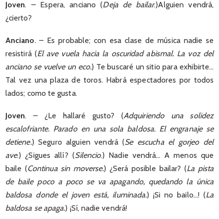
Joven
. – Espera, anciano (
Deja de bailar
.)Alguien vendrá,
¿cierto?
Anciano
. – Es probable; con esa clase de música nadie se
resistirá (
El ave vuela hacia la oscuridad abismal. La voz del
anciano se vuelve un eco.
) Te buscaré un sitio para exhibirte…
Tal vez una plaza de toros. Habrá espectadores por todos
lados; como te gusta.
Joven
. – ¿Le hallaré gusto? (
Adquiriendo una solidez
escalofriante. Parado en una sola baldosa. El engranaje se
detiene.
) Seguro alguien vendrá (
Se escucha el gorjeo del
ave
.) ¿Sigues allí? (
Silencio
.) Nadie vendrá… A menos que
baile (
Continua sin moverse.
) ¿Será posible bailar? (
La pista
de baile poco a poco se va apagando, quedando la única
baldosa donde el joven está, iluminada.
) ¡Si no bailo…! (
La
baldosa se apaga.
) ¡Sí, nadie vendrá!