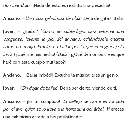
dominándolo.
) ¡Nada de esto es real! ¡Es una pesadilla!
Anciano
. – (
La masa gelatinosa tiembla
) ¡Deja de gritar! ¡Baila!
Joven
. – ¿Bailar? (
Como un subterfugio para retomar una
venganza, levanta la piel del anciano, echándosela encima
como un abrigo. Empieza a bailar por lo que el engranaje lo
inicia.
) ¡Qué me has hecho! (
Baila
.) ¡¿Qué demonios crees que
haré con este cuerpo mutilado?!
Anciano
. – ¡Bailar imbécil! Escucho la música; eres un genio.
Joven
. – (
Sin dejar de bailar.
) Debe ser cierto, viendo de ti.
Anciano
. – ¡Es un cumplido! (
El pellejo de carne es tomada
por el ave, quien se lo lleva a la horcadura del árbol
.) Mereces
una exhibición acorde a tus posibilidades.