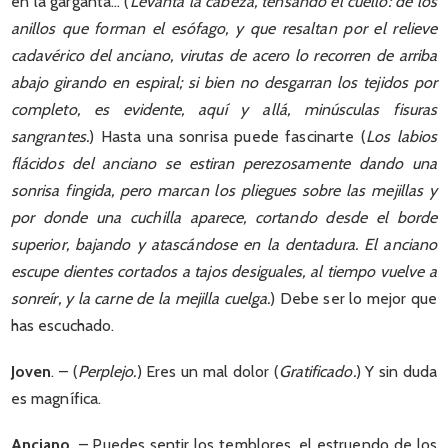
en la garganta… (
Levanta la cabeza, tensando el cuello: de los
anillos que forman el esófago, y que resaltan por el relieve
cadavérico del anciano, virutas de acero lo recorren de arriba
abajo girando en espiral; si bien no desgarran los tejidos por
completo, es evidente, aquí y allá, minúsculas fisuras
sangrantes.
) Hasta una sonrisa puede fascinarte (
Los labios
flácidos del anciano se estiran perezosamente dando una
sonrisa fingida, pero marcan los pliegues sobre las mejillas y
por donde una cuchilla aparece, cortando desde el borde
superior, bajando y atascándose en la dentadura. El anciano
escupe dientes cortados a tajos desiguales, al tiempo vuelve a
sonreír, y la carne de la mejilla cuelga.
) Debe ser lo mejor que
has escuchado.
Joven
. – (
Perplejo.
) Eres un mal dolor (
Gratificado.
) Y sin duda
es magnífica.
Anciano
. – Puedes sentir los temblores, el estruendo de los