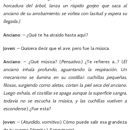
horcadura del árbol, lanza un ríspido gorjeo que saca al
anciano de su arrobamiento: se voltea con lasitud y espera su
llegada.)
Anciano
: – ¿Qué te ha atraído hasta aquí?
Joven
: – Quisiera decir que el ave, pero fue la música.
Anciano
: – ¿Qué música? (
Pensativo.
) ¿Te refieres a…? (
El
anciano inhala profundo, aguantando la respiración. Un
mecanismo se ilumina en su costillar: cuchillas pequeñas,
filosas, surgiendo como aletas, cortan la piel seca del anciano.
Luego exhala, el costillar se apaga aunque la superficie sangra,
todavía no se escucha la música, y las cuchillas vuelven a
esconderse
.) ¿Fue esta?
Joven
: – (
Aturdido, vomitivo
.) Cómo puede salir esa grandeza
de tu cuerpo (Vomita.) ¡Sanguinario!