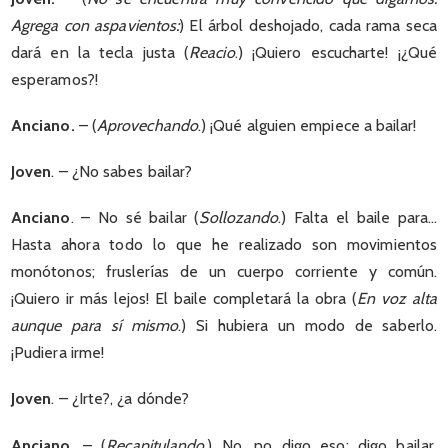
Agrega con aspavientos:
) El árbol deshojado, cada rama seca
dará en la tecla justa (
Reacio
.) ¡Quiero escucharte! ¡¿Qué
esperamos?!
Anciano.
– (
Aprovechando
.) ¡Qué alguien empiece a bailar!
Joven
. – ¿No sabes bailar?
Anciano
. – No sé bailar (
Sollozando
.) Falta el baile para…
Hasta ahora todo lo que he realizado son movimientos
monótonos; fruslerías de un cuerpo corriente y común.
¡Quiero ir más lejos! El baile completará la obra (
En voz alta
aunque para sí mismo
.) Si hubiera un modo de saberlo.
¡Pudiera irme!
Joven
. – ¿Irte?, ¿a dónde?
Anciano
. – (
Recapitulando
.) No, no digo eso; digo bailar.