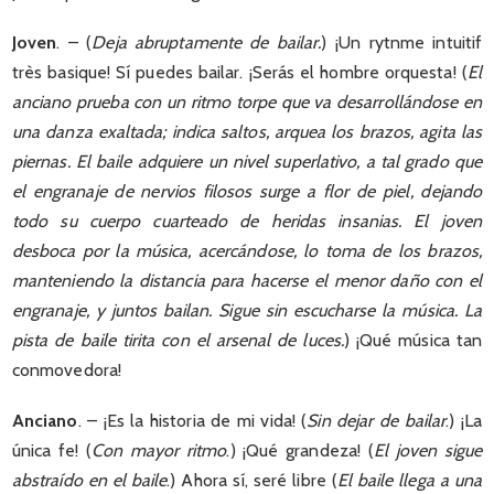
Joven
. – (
Deja abruptamente de bailar.
) ¡Un rytnme intuitif
très basique! Sí puedes bailar. ¡Serás el hombre orquesta! (
El
anciano prueba con un ritmo torpe que va desarrollándose en
una danza exaltada; indica saltos, arquea los brazos, agita las
piernas. El baile adquiere un nivel superlativo, a tal grado que
el engranaje de nervios filosos surge a flor de piel, dejando
todo su cuerpo cuarteado de heridas insanias. El joven
desboca por la música, acercándose, lo toma de los brazos,
manteniendo la distancia para hacerse el menor daño con el
engranaje, y juntos bailan. Sigue sin escucharse la música. La
pista de baile tirita con el arsenal de luces.
) ¡Qué música tan
conmovedora!
Anciano
. – ¡Es la historia de mi vida! (
Sin dejar de bailar
.) ¡La
única fe! (
Con mayor ritmo
.) ¡Qué grandeza! (
El joven sigue
abstraído en el baile
.) Ahora sí, seré libre (
El baile llega a una