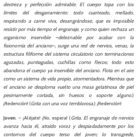
destreza y perfección admirable. El cuerpo topa con los
límites del desgarramiento: todo cuarteado, mellado,
respirando a carne viva, desangrándose, que es imposible
resistir por más tiempo el engranaje, y como quien rechaza un
organismo inservible –deleznable por acabar con la
fisionomía del anciano–, surge una red de nervios, venas, la
estructura filiforme del sistema circulatorio con terminaciones
aguzadas, puntiagudas, cuchillas como flecos; todo esto
abandona el cuerpo ya inservible del anciano. Flota en el aire
como un sistema de vida propio, atormentadora. Mientras que
el anciano se desploma vuelto una masa gelatinosa de piel
pesimamente cortada, sin huesos o soporte alguno.
)
¡Redención! (
Grita con una voz temblorosa.
) ¡Redención!
Joven
. – ¡Aléjate! ¡No, espera! (
Grita. El engranaje de nervios
avanza hacia él, atraído voraz y despiadadamente por los
contornos del cuerpo terso del joven; lo transgrede,