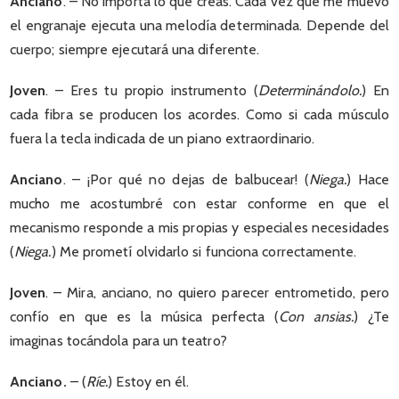
Anciano
. – No importa lo que creas. Cada vez que me muevo
el engranaje ejecuta una melodía determinada. Depende del
cuerpo; siempre ejecutará una diferente.
Joven
. – Eres tu propio instrumento (
Determinándolo.
) En
cada fibra se producen los acordes. Como si cada músculo
fuera la tecla indicada de un piano extraordinario.
Anciano
. – ¡Por qué no dejas de balbucear! (
Niega.
) Hace
mucho me acostumbré con estar conforme en que el
mecanismo responde a mis propias y especiales necesidades
(
Niega.
) Me prometí olvidarlo si funciona correctamente.
Joven
. – Mira, anciano, no quiero parecer entrometido, pero
confío en que es la música perfecta (
Con ansias.
) ¿Te
imaginas tocándola para un teatro?
Anciano.
– (
Ríe.
) Estoy en él.