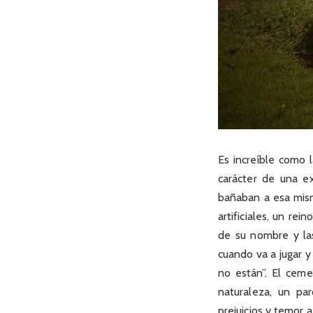
Es increíble como 
carácter de una ex
bañaban a esa misma
artificiales, un re
de su nombre y la
cuando va a jugar y
no están”. El ceme
naturaleza, un pa
prejuicios y temor a