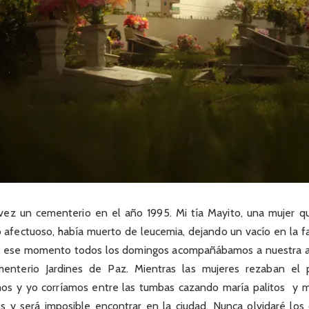
 vez un cementerio en el año 1995. Mi tía Mayito, una mujer q
o afectuoso, había muerto de leucemia, dejando un vacío en la f
e ese momento todos los domingos acompañábamos a nuestra ab
menterio Jardines de Paz. Mientras las mujeres rezaban el 
mos y yo corríamos entre las tumbas cazando maría palitos y 
es y será imposible encontrar en la ciudad. Nunca olvidaré los