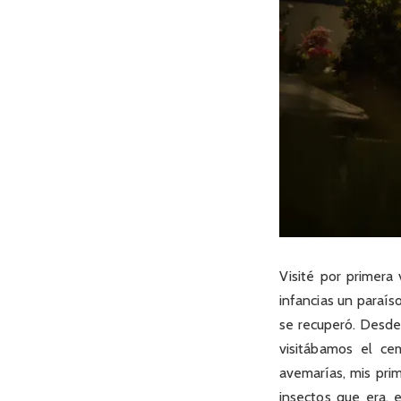
Visité por primera
infancias un paraís
se recuperó. Desd
visitábamos el ce
avemarías, mis pri
insectos que era, 