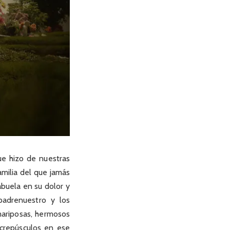
ue hizo de nuestras
amilia del que jamás
uela en su dolor y
padrenuestro y los
mariposas, hermosos
 crepúsculos en ese