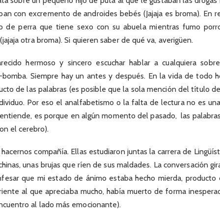
 trata sobre un pequeño hijo de puta al que le gustaban las drogas
an con excremento de androides bebés (Jajaja es broma). En real
o de perra que tiene sexo con su abuela mientras fumo porr
 (jajaja otra broma). Si quieren saber de qué va, averigüen.
ecido hermoso y sincero escuchar hablar a cualquiera sobre 
o-bomba. Siempre hay un antes y después. En la vida de todo 
cto de las palabras (es posible que la sola mención del título d
dividuo. Por eso el analfabetismo o la falta de lectura no es un
o entiende, es porque en algún momento del pasado, las palabras
on el cerebro).
hacernos compañía. Ellas estudiaron juntas la carrera de Lingüíst
chinas, unas brujas que ríen de sus maldades. La conversación gi
nfesar que mi estado de ánimo estaba hecho mierda, producto 
iente al que apreciaba mucho, había muerto de forma inespera
encuentro al lado más emocionante).