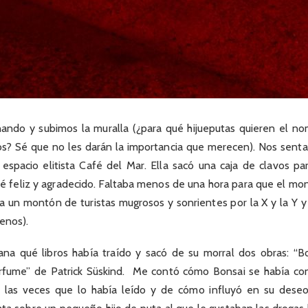
ndo y subimos la muralla (¿para qué hijueputas quieren el no
s? Sé que no les darán la importancia que merecen). Nos sent
 espacio elitista Café del Mar. Ella sacó una caja de clavos p
mé feliz y agradecido. Faltaba menos de una hora para que el mo
ía un montón de turistas mugrosos y sonrientes por la X y la Y y
enos).
ana qué libros había traído y sacó de su morral dos obras: “B
erfume” de Patrick Süskind. Me contó cómo Bonsai se había con
, las veces que lo había leído y de cómo influyó en su deseo