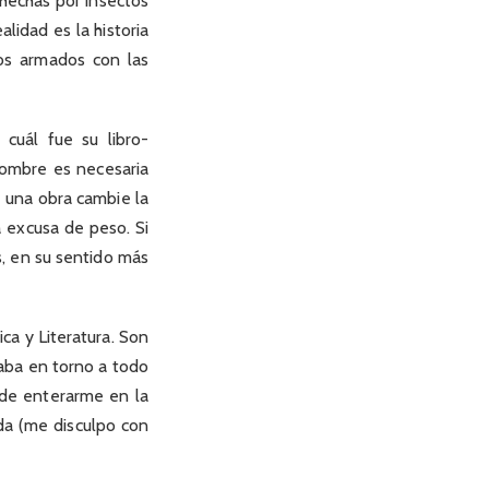
 hechas por insectos
idad es la historia
os armados con las
cuál fue su libro-
hombre es necesaria
e una obra cambie la
a excusa de peso. Si
, en su sentido más
ica y Literatura. Son
raba en torno a todo
de enterarme en la
da (me disculpo con