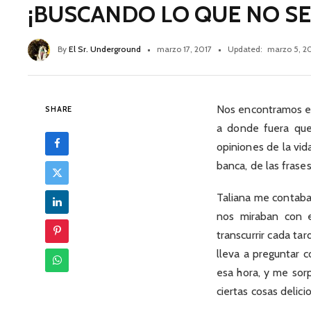
¡BUSCANDO LO QUE NO SE 
By
El Sr. Underground
marzo 17, 2017
Updated:
marzo 5, 2
Nos encontramos en 
SHARE
a donde fuera que
opiniones de la vid
banca, de las frases
Taliana me contaba 
nos miraban con e
transcurrir cada ta
lleva a preguntar c
esa hora, y me sor
ciertas cosas delic