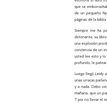
escritora. El libro
que se emborrachab
de un pequeño hij
páginas de la biblia
Siempre me ha par
detonante, su libr
una explosión produ
conciencia de un in
usted lee esto y l
profundo, le patear
Luego llegó Leidy a 
unas urracas parlan
y a nada. Debo co
mañana, que un par
T por no llevar el 