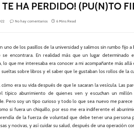
TE HA PERDIDO! (PU(N)TO FI
022
No hay comentarios
6 Mins Read
uno de los pasillos de la universidad y salimos sin rumbo fijo a 
 se encontrara. En realidad más que un lugar determinado e
a, lo que me interesaba era conocer a mi acompañante más allá 
 sueltas sobre libros y el saber que le gustaban los rollos de la c
cómo era su vida después de que le sacaran la vesícula. Las pa
l típico aburrimiento de quienes ven y escuchan un millón
rde. Pero soy un tipo curioso y todo lo que sea nuevo me parece
omo si fuera un chiquillo, por eso me era indiferente el aburrimi
prendía de la fuerza de voluntad que debe tener una persona 
iosas y nocivas, y así cuidar su salud, después de una operación c