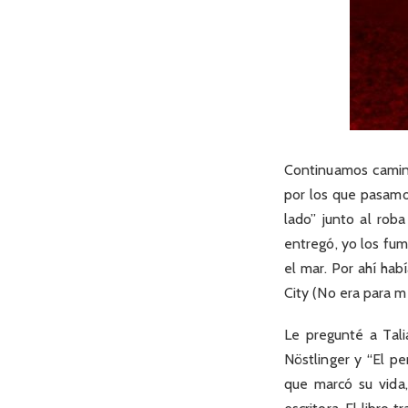
Continuamos camina
por los que pasamo
lado” junto al roba
entregó, yo los fu
el mar. Por ahí hab
City (No era para m
Le pregunté a Tali
Nöstlinger y “El p
que marcó su vida