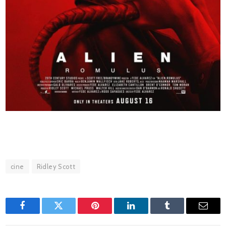
cine
Ridley Scott
Facebook
Twitter
Pinterest
LinkedIn
Tumblr
Email