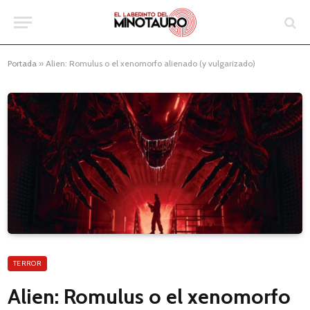
Portada
»
Alien: Romulus o el xenomorfo alienado (y vulgarizado)
TERROR
Alien: Romulus o el xenomorfo