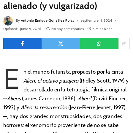
alienado (y vulgarizado)
By
Antonio Enrique González Rojas
septiembre 11, 2024
Updated:
junio 9, 2026
No hay comentarios
8 Mins Read
E
n el mundo futurista propuesto por la cinta
Alien, el octavo pasajero
(Ridley Scott, 1979) y
desarrollado en la tetralogía fílmica original
—
Aliens
(James Cameron, 1986),
Alien³
(David Fincher,
1992) y
Alien: la resurrección
(Jean-Pierre Jeunet, 1997)
—, hay dos grandes monstruosidades, dos grandes
horrores: el xenomorfo proveniente de no se sabe