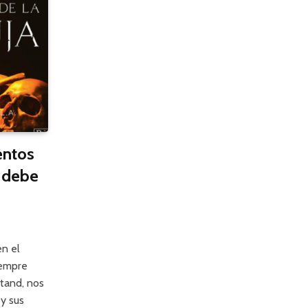
entos
o debe
en el
iempre
stand, nos
 y sus