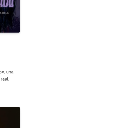
o», una
real.