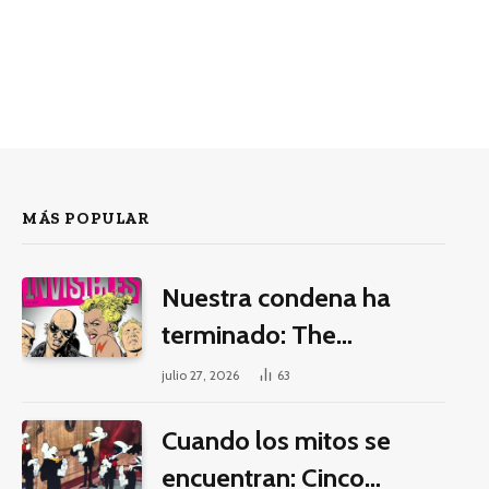
MÁS POPULAR
Nuestra condena ha
terminado: The
Invisibles y la guerra por
julio 27, 2026
63
la imaginación
Cuando los mitos se
encuentran: Cinco