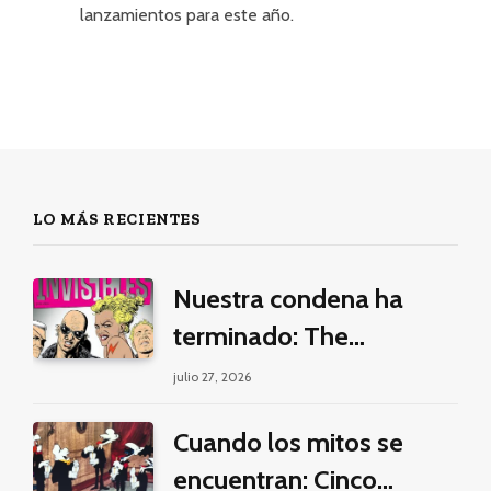
lanzamientos para este año.
LO MÁS RECIENTES
Nuestra condena ha
terminado: The
Invisibles y la guerra por
julio 27, 2026
la imaginación
Cuando los mitos se
encuentran: Cinco