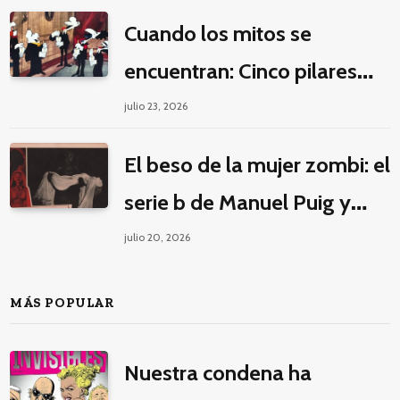
Cuando los mitos se
encuentran: Cinco pilares
éticos para una fantasía
julio 23, 2026
decolonial
El beso de la mujer zombi: el
serie b de Manuel Puig y
Jacques Tourneur
julio 20, 2026
MÁS POPULAR
Nuestra condena ha