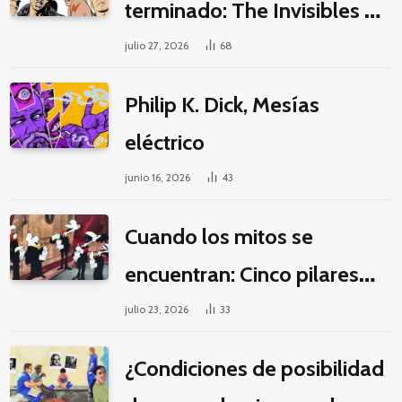
terminado: The Invisibles y
la guerra por la imaginación
julio 27, 2026
68
Philip K. Dick, Mesías
eléctrico
junio 16, 2026
43
Cuando los mitos se
encuentran: Cinco pilares
éticos para una fantasía
julio 23, 2026
33
decolonial
¿Condiciones de posibilidad