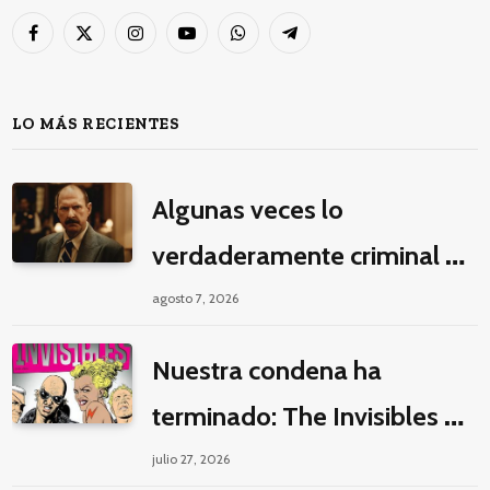
Facebook
X
Instagram
YouTube
WhatsApp
Telegram
(Twitter)
LO MÁS RECIENTES
Algunas veces lo
verdaderamente criminal es
pasar horas y horas viendo
agosto 7, 2026
un seriado de Netflix
Nuestra condena ha
terminado: The Invisibles y
la guerra por la imaginación
julio 27, 2026