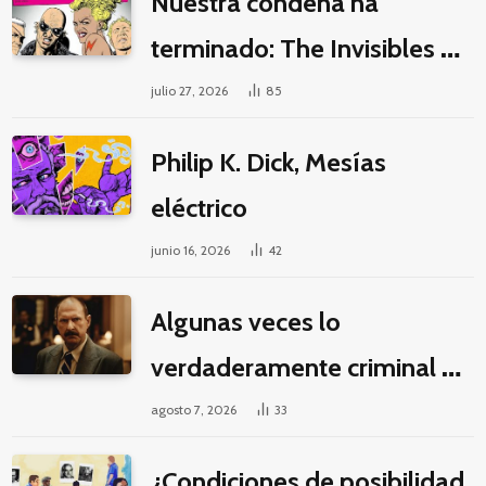
Nuestra condena ha
terminado: The Invisibles y
la guerra por la imaginación
julio 27, 2026
85
Philip K. Dick, Mesías
eléctrico
junio 16, 2026
42
Algunas veces lo
verdaderamente criminal es
pasar horas y horas viendo
agosto 7, 2026
33
un seriado de Netflix
¿Condiciones de posibilidad