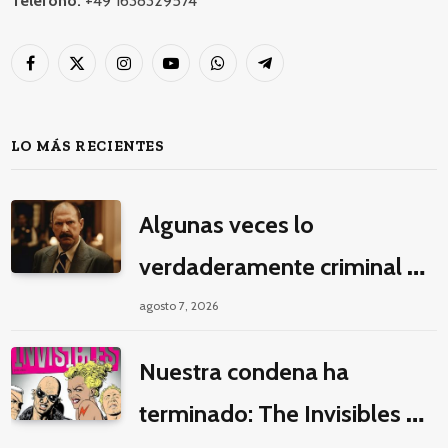
Teléfono:
+49 1638329574
Facebook
X
Instagram
YouTube
WhatsApp
Telegram
(Twitter)
LO MÁS RECIENTES
Algunas veces lo
verdaderamente criminal es
pasar horas y horas viendo
agosto 7, 2026
un seriado de Netflix
Nuestra condena ha
terminado: The Invisibles y