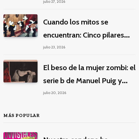
la guerra por la imaginación
julio 27, 2026
Cuando los mitos se
encuentran: Cinco pilares
éticos para una fantasía
julio 23, 2026
decolonial
El beso de la mujer zombi: el
serie b de Manuel Puig y
Jacques Tourneur
julio 20, 2026
MÁS POPULAR