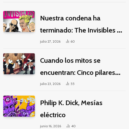
Nuestra condena ha
terminado: The Invisibles y
la guerra por la imaginación
julio 27, 2026
60
Cuando los mitos se
encuentran: Cinco pilares
éticos para una fantasía
julio 23, 2026
55
decolonial
Philip K. Dick, Mesías
eléctrico
junio 16, 2026
40