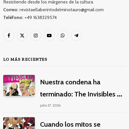
Resistiendo desde los márgenes de la cultura.
Correo:
revistaellaberintodelminotauro@gmail.com
Teléfono:
+49 1638329574
Facebook
X
Instagram
YouTube
WhatsApp
Telegram
(Twitter)
LO MÁS RECIENTES
Nuestra condena ha
terminado: The Invisibles y
la guerra por la imaginación
julio 27, 2026
Cuando los mitos se