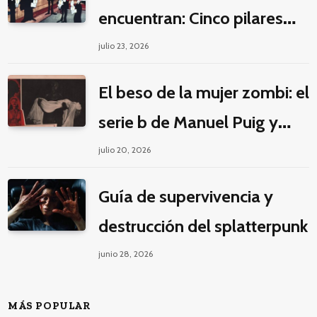
encuentran: Cinco pilares
éticos para una fantasía
julio 23, 2026
decolonial
El beso de la mujer zombi: el
serie b de Manuel Puig y
Jacques Tourneur
julio 20, 2026
Guía de supervivencia y
destrucción del splatterpunk
junio 28, 2026
MÁS POPULAR