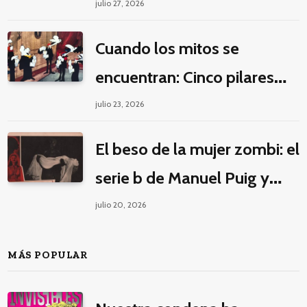
la guerra por la imaginación
julio 27, 2026
Cuando los mitos se
encuentran: Cinco pilares
éticos para una fantasía
julio 23, 2026
decolonial
El beso de la mujer zombi: el
serie b de Manuel Puig y
Jacques Tourneur
julio 20, 2026
MÁS POPULAR