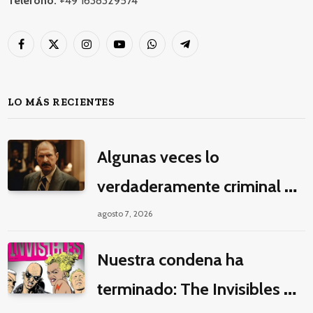
Teléfono:
+49 1638329574
Facebook
X
Instagram
YouTube
WhatsApp
Telegram
(Twitter)
LO MÁS RECIENTES
Algunas veces lo
verdaderamente criminal es
pasar horas y horas viendo
agosto 7, 2026
un seriado de Netflix
Nuestra condena ha
terminado: The Invisibles y