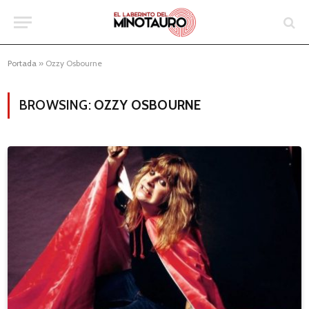
Portada
»
Ozzy Osbourne
BROWSING:
OZZY OSBOURNE