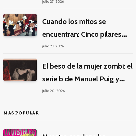
la guerra por la imaginación
julio 27, 2026
Cuando los mitos se
encuentran: Cinco pilares
éticos para una fantasía
julio 23, 2026
decolonial
El beso de la mujer zombi: el
serie b de Manuel Puig y
Jacques Tourneur
julio 20, 2026
MÁS POPULAR