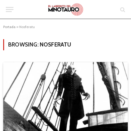
Portada
»
Nosferatu
BROWSING:
NOSFERATU