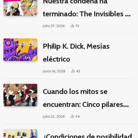
Nuestra condena ha
terminado: The Invisibles y
la guerra por la imaginación
julio 27, 2026
73
Philip K. Dick, Mesías
eléctrico
junio 16, 2026
43
Cuando los mitos se
encuentran: Cinco pilares
éticos para una fantasía
julio 23, 2026
34
decolonial
¿Condiciones de posibilidad