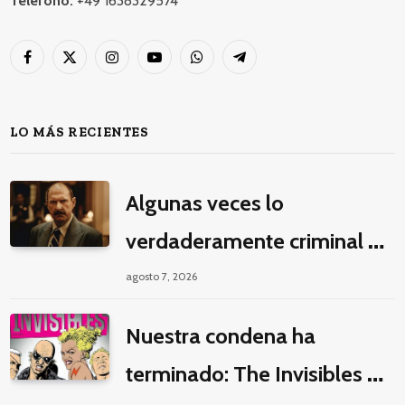
Teléfono:
+49 1638329574
Facebook
X
Instagram
YouTube
WhatsApp
Telegram
(Twitter)
LO MÁS RECIENTES
Algunas veces lo
verdaderamente criminal es
pasar horas y horas viendo
agosto 7, 2026
un seriado de Netflix
Nuestra condena ha
terminado: The Invisibles y