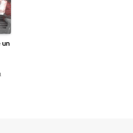
e un
l