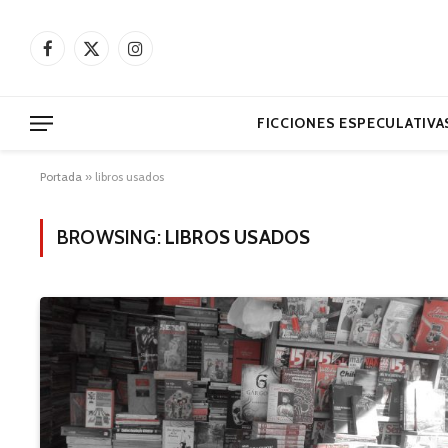
Facebook
X
Instagram
(Twitter)
FICCIONES ESPECULATIVA
Portada
»
libros usados
BROWSING:
LIBROS USADOS