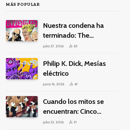
MÁS POPULAR
Nuestra condena ha
terminado: The
Invisibles y la guerra por
julio 27, 2026
65
la imaginación
Philip K. Dick, Mesías
eléctrico
junio 16, 2026
41
Cuando los mitos se
encuentran: Cinco
pilares éticos para una
julio 23, 2026
31