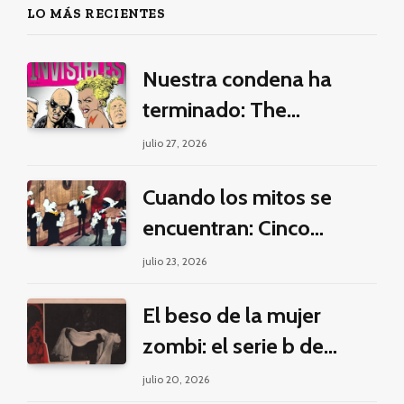
LO MÁS RECIENTES
Nuestra condena ha
terminado: The
Invisibles y la guerra por
julio 27, 2026
la imaginación
Cuando los mitos se
encuentran: Cinco
pilares éticos para una
julio 23, 2026
fantasía decolonial
El beso de la mujer
zombi: el serie b de
Manuel Puig y Jacques
julio 20, 2026