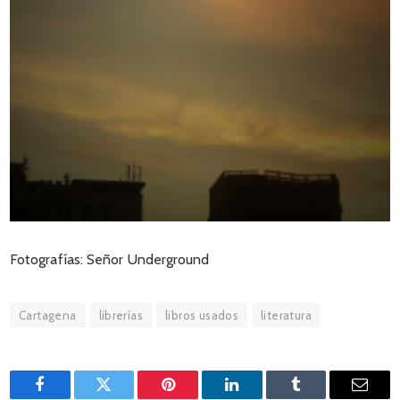
Fotografías: Señor Underground
Cartagena
librerías
libros usados
literatura
Facebook
Twitter
Pinterest
LinkedIn
Tumblr
Email