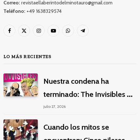
Correo:
revistaellaberintodelminotauro@gmail.com
Teléfono:
+49 1638329574
Facebook
X
Instagram
YouTube
WhatsApp
Telegram
(Twitter)
LO MÁS RECIENTES
Nuestra condena ha
terminado: The Invisibles y
la guerra por la imaginación
julio 27, 2026
Cuando los mitos se