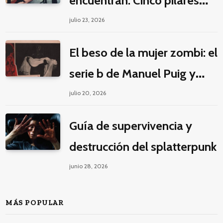
encuentran: Cinco pilares
éticos para una fantasía
julio 23, 2026
decolonial
El beso de la mujer zombi: el
serie b de Manuel Puig y
Jacques Tourneur
julio 20, 2026
Guía de supervivencia y
destrucción del splatterpunk
junio 28, 2026
MÁS POPULAR