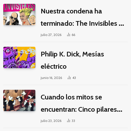
Nuestra condena ha
terminado: The Invisibles y
la guerra por la imaginación
julio 27, 2026
66
Philip K. Dick, Mesías
eléctrico
junio 16, 2026
43
Cuando los mitos se
encuentran: Cinco pilares
éticos para una fantasía
julio 23, 2026
33