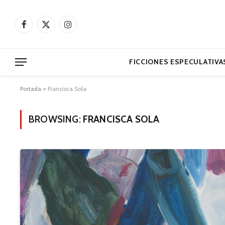
Facebook
X
Instagram
(Twitter)
FICCIONES ESPECULATIVA
Portada
»
Francisca Sola
BROWSING:
FRANCISCA SOLA