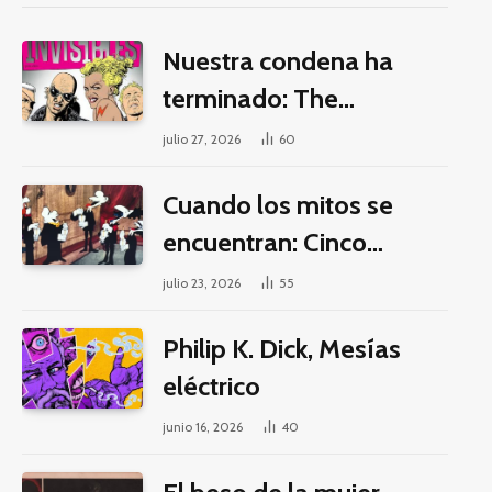
Nuestra condena ha
terminado: The
Invisibles y la guerra por
julio 27, 2026
60
la imaginación
Cuando los mitos se
encuentran: Cinco
pilares éticos para una
julio 23, 2026
55
fantasía decolonial
Philip K. Dick, Mesías
eléctrico
junio 16, 2026
40