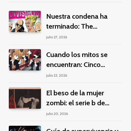
Nuestra condena ha
terminado: The
Invisibles y la guerra por
julio 27, 2026
la imaginación
Cuando los mitos se
encuentran: Cinco
pilares éticos para una
julio 23, 2026
fantasía decolonial
El beso de la mujer
zombi: el serie b de
Manuel Puig y Jacques
julio 20, 2026
Tourneur