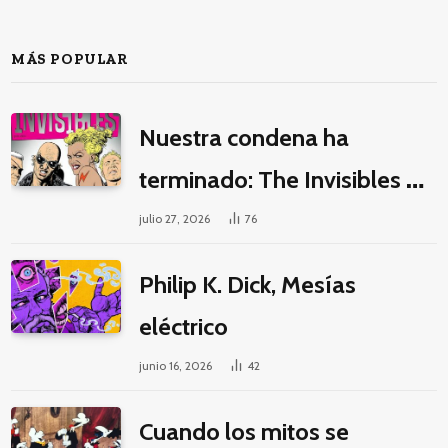
MÁS POPULAR
Nuestra condena ha
terminado: The Invisibles y
la guerra por la imaginación
julio 27, 2026
76
Philip K. Dick, Mesías
eléctrico
junio 16, 2026
42
Cuando los mitos se