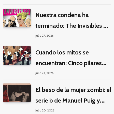
un seriado de Netflix
Nuestra condena ha
terminado: The Invisibles y
la guerra por la imaginación
julio 27, 2026
Cuando los mitos se
encuentran: Cinco pilares
éticos para una fantasía
julio 23, 2026
decolonial
El beso de la mujer zombi: el
serie b de Manuel Puig y
Jacques Tourneur
julio 20, 2026