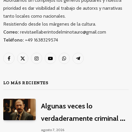
Abordamos sin complejos los géneros populares y nuestra
prioridad es dar visibilidad al trabajo de autorxs y narrativas
tanto locales como nacionales.
Resistiendo desde los márgenes de la cultura.
Correo:
revistaellaberintodelminotauro@gmail.com
Teléfono:
+49 1638329574
Facebook
X
Instagram
YouTube
WhatsApp
Telegram
(Twitter)
LO MÁS RECIENTES
Algunas veces lo
verdaderamente criminal es
pasar horas y horas viendo
agosto 7, 2026