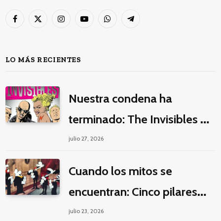
Facebook
X
Instagram
YouTube
WhatsApp
Telegram
(Twitter)
LO MÁS RECIENTES
Nuestra condena ha
terminado: The Invisibles y
la guerra por la imaginación
julio 27, 2026
Cuando los mitos se
encuentran: Cinco pilares
éticos para una fantasía
julio 23, 2026