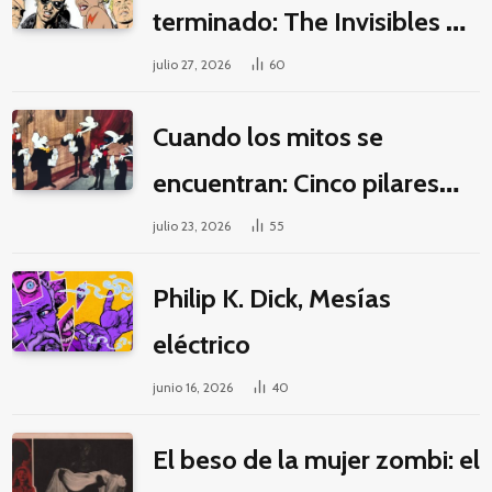
terminado: The Invisibles y
la guerra por la imaginación
julio 27, 2026
60
Cuando los mitos se
encuentran: Cinco pilares
éticos para una fantasía
julio 23, 2026
55
decolonial
Philip K. Dick, Mesías
eléctrico
junio 16, 2026
40
El beso de la mujer zombi: el