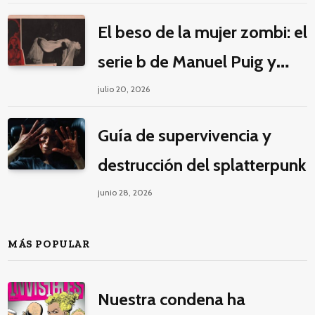
decolonial
El beso de la mujer zombi: el
serie b de Manuel Puig y
Jacques Tourneur
julio 20, 2026
Guía de supervivencia y
destrucción del splatterpunk
junio 28, 2026
MÁS POPULAR
Nuestra condena ha