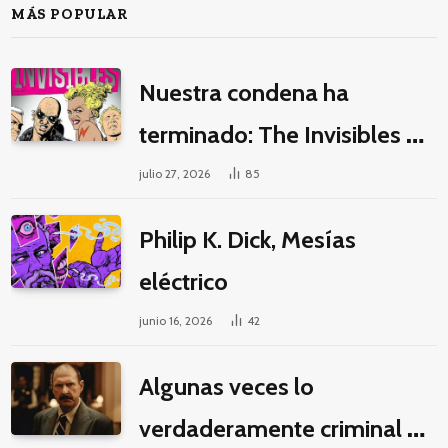
MÁS POPULAR
Nuestra condena ha
terminado: The Invisibles y
la guerra por la imaginación
julio 27, 2026
85
Philip K. Dick, Mesías
eléctrico
junio 16, 2026
42
Algunas veces lo
verdaderamente criminal es