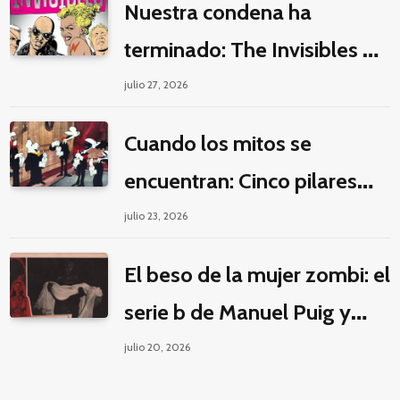
Nuestra condena ha
terminado: The Invisibles y
la guerra por la imaginación
julio 27, 2026
Cuando los mitos se
encuentran: Cinco pilares
éticos para una fantasía
julio 23, 2026
decolonial
El beso de la mujer zombi: el
serie b de Manuel Puig y
Jacques Tourneur
julio 20, 2026