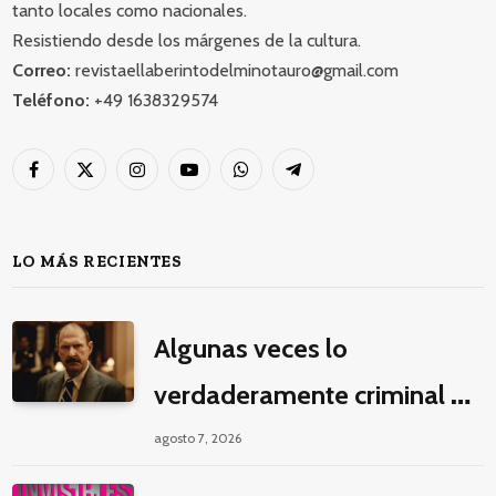
tanto locales como nacionales.
Resistiendo desde los márgenes de la cultura.
Correo:
revistaellaberintodelminotauro@gmail.com
Teléfono:
+49 1638329574
Facebook
X
Instagram
YouTube
WhatsApp
Telegram
(Twitter)
LO MÁS RECIENTES
Algunas veces lo
verdaderamente criminal es
pasar horas y horas viendo
agosto 7, 2026
un seriado de Netflix