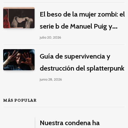
decolonial
El beso de la mujer zombi: el
serie b de Manuel Puig y
Jacques Tourneur
julio 20, 2026
Guía de supervivencia y
destrucción del splatterpunk
junio 28, 2026
MÁS POPULAR
Nuestra condena ha