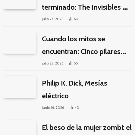
terminado: The Invisibles y
la guerra por la imaginación
julio 27, 2026
60
Cuando los mitos se
encuentran: Cinco pilares
éticos para una fantasía
julio 23, 2026
55
decolonial
Philip K. Dick, Mesías
eléctrico
junio 16, 2026
40
El beso de la mujer zombi: el