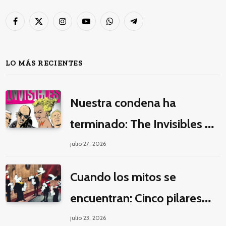
Facebook
X
Instagram
YouTube
WhatsApp
Telegram
(Twitter)
LO MÁS RECIENTES
Nuestra condena ha
terminado: The Invisibles y
la guerra por la imaginación
julio 27, 2026
Cuando los mitos se
encuentran: Cinco pilares
éticos para una fantasía
julio 23, 2026