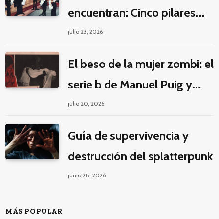
encuentran: Cinco pilares
éticos para una fantasía
julio 23, 2026
decolonial
El beso de la mujer zombi: el
serie b de Manuel Puig y
Jacques Tourneur
julio 20, 2026
Guía de supervivencia y
destrucción del splatterpunk
junio 28, 2026
MÁS POPULAR