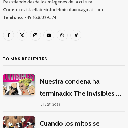
Resistiendo desde los márgenes de la cultura.
Correo:
revistaellaberintodelminotauro@gmail.com
Teléfono:
+49 1638329574
Facebook
X
Instagram
YouTube
WhatsApp
Telegram
(Twitter)
LO MÁS RECIENTES
Nuestra condena ha
terminado: The Invisibles y
la guerra por la imaginación
julio 27, 2026
Cuando los mitos se