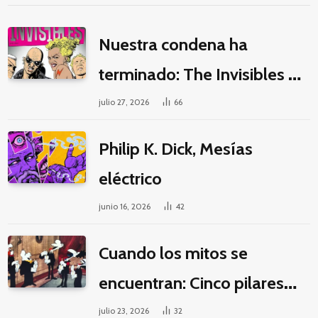
Nuestra condena ha
terminado: The Invisibles y
la guerra por la imaginación
julio 27, 2026
66
Philip K. Dick, Mesías
eléctrico
junio 16, 2026
42
Cuando los mitos se
encuentran: Cinco pilares
éticos para una fantasía
julio 23, 2026
32