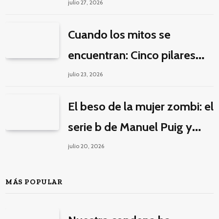
la guerra por la imaginación
julio 27, 2026
Cuando los mitos se
encuentran: Cinco pilares
éticos para una fantasía
julio 23, 2026
decolonial
El beso de la mujer zombi: el
serie b de Manuel Puig y
Jacques Tourneur
julio 20, 2026
MÁS POPULAR