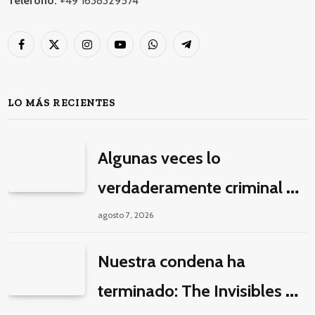
Teléfono:
+49 1638329574
Facebook
X
Instagram
YouTube
WhatsApp
Telegram
(Twitter)
LO MÁS RECIENTES
Algunas veces lo
verdaderamente criminal es
pasar horas y horas viendo
agosto 7, 2026
un seriado de Netflix
Nuestra condena ha
terminado: The Invisibles y