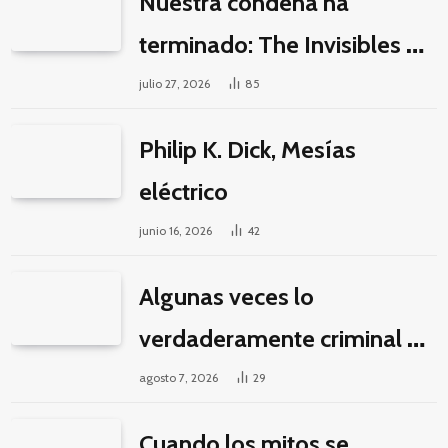
Nuestra condena ha
terminado: The Invisibles y
la guerra por la imaginación
julio 27, 2026
85
Philip K. Dick, Mesías
eléctrico
junio 16, 2026
42
Algunas veces lo
verdaderamente criminal es
pasar horas y horas viendo
agosto 7, 2026
29
un seriado de Netflix
Cuando los mitos se