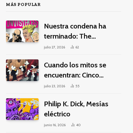
MÁS POPULAR
Nuestra condena ha
terminado: The
Invisibles y la guerra por
julio 27, 2026
62
la imaginación
Cuando los mitos se
encuentran: Cinco
pilares éticos para una
julio 23, 2026
55
fantasía decolonial
Philip K. Dick, Mesías
eléctrico
junio 16, 2026
40