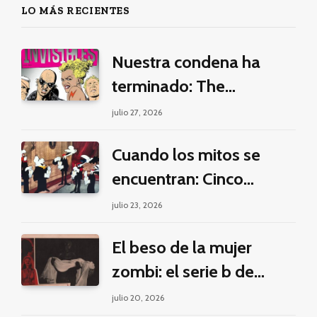
LO MÁS RECIENTES
Nuestra condena ha
terminado: The
Invisibles y la guerra por
julio 27, 2026
la imaginación
Cuando los mitos se
encuentran: Cinco
pilares éticos para una
julio 23, 2026
fantasía decolonial
El beso de la mujer
zombi: el serie b de
Manuel Puig y Jacques
julio 20, 2026