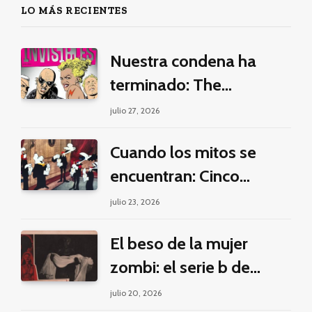
LO MÁS RECIENTES
Nuestra condena ha
terminado: The
Invisibles y la guerra por
julio 27, 2026
la imaginación
Cuando los mitos se
encuentran: Cinco
pilares éticos para una
julio 23, 2026
fantasía decolonial
El beso de la mujer
zombi: el serie b de
Manuel Puig y Jacques
julio 20, 2026