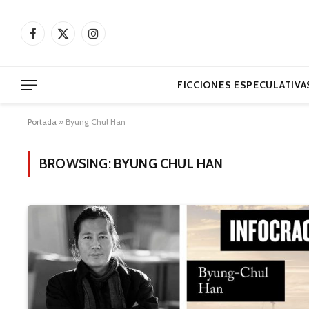
Facebook
X
Instagram
(Twitter)
FICCIONES ESPECULATIVA
Portada
»
Byung Chul Han
BROWSING:
BYUNG CHUL HAN