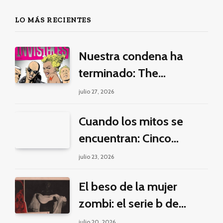
LO MÁS RECIENTES
Nuestra condena ha
terminado: The
Invisibles y la guerra por
julio 27, 2026
la imaginación
Cuando los mitos se
encuentran: Cinco
pilares éticos para una
julio 23, 2026
fantasía decolonial
El beso de la mujer
zombi: el serie b de
Manuel Puig y Jacques
julio 20, 2026