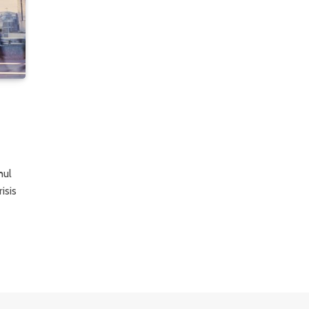
hul
isis