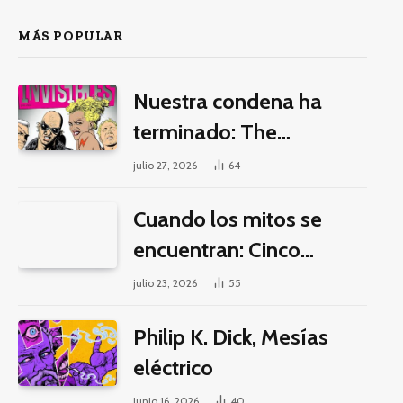
MÁS POPULAR
Nuestra condena ha
terminado: The
Invisibles y la guerra por
julio 27, 2026
64
la imaginación
Cuando los mitos se
encuentran: Cinco
pilares éticos para una
julio 23, 2026
55
fantasía decolonial
Philip K. Dick, Mesías
eléctrico
junio 16, 2026
40