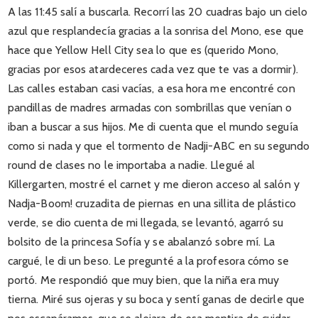
A las 11:45 salí a buscarla. Recorrí las 20 cuadras bajo un cielo
azul que resplandecía gracias a la sonrisa del Mono, ese que
hace que Yellow Hell City sea lo que es (querido Mono,
gracias por esos atardeceres cada vez que te vas a dormir).
Las calles estaban casi vacías, a esa hora me encontré con
pandillas de madres armadas con sombrillas que venían o
iban a buscar a sus hijos. Me di cuenta que el mundo seguía
como si nada y que el tormento de Nadji-ABC en su segundo
round de clases no le importaba a nadie. Llegué al
Killergarten, mostré el carnet y me dieron acceso al salón y
Nadja-Boom! cruzadita de piernas en una sillita de plástico
verde, se dio cuenta de mi llegada, se levantó, agarró su
bolsito de la princesa Sofía y se abalanzó sobre mí. La
cargué, le di un beso. Le pregunté a la profesora cómo se
portó. Me respondió que muy bien, que la niña era muy
tierna. Miré sus ojeras y su boca y sentí ganas de decirle que