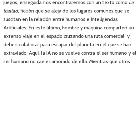
juegos, enseguida nos encontraremos con un texto como
La
lealtad
, ficción que se aleja de los lugares comunes que se
suscitan en la relación entre humanos e Inteligencias
Artificiales. En este último, hombre y máquina comparten un
extenso viaje en el espacio cruzando una ruta comercial y
deben colaborar para escapar del planeta en el que se han
extraviado. Aquí, la
IA
no se vuelve contra el ser humano y el
ser humano no cae enamorado de ella. Mientras que otros
relatos como
Todo es nuevo en Rognar
,
Esas pequeñas cosas
,
La tormenta
,
En el borde del mundo
y
Sidgrid
continuarán
con la tendencia en la que la autora mezcla esa intención de
presentar con sorpresa un nuevo mundo, un poco a la
manera de las narraciones clásicas de aventuras, junto con la
especulación científica propia del género y la propensión a
construir personajes con cualidades introspectivas.
Deben mencionarse, además, los guiños que Laura Ponce