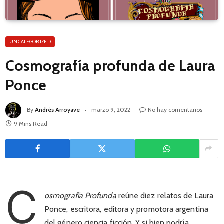
UNCATEGORIZED
Cosmografía profunda de Laura
Ponce
By
Andrés Arroyave
marzo 9, 2022
No hay comentarios
9 Mins Read
C
osmografía Profunda
reúne diez relatos de Laura
Ponce, escritora, editora y promotora argentina
del género ciencia ficción. Y si bien podría