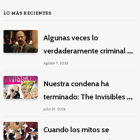
LO MÁS RECIENTES
Algunas veces lo
verdaderamente criminal es
pasar horas y horas viendo
agosto 7, 2026
un seriado de Netflix
Nuestra condena ha
terminado: The Invisibles y
la guerra por la imaginación
julio 27, 2026
Cuando los mitos se