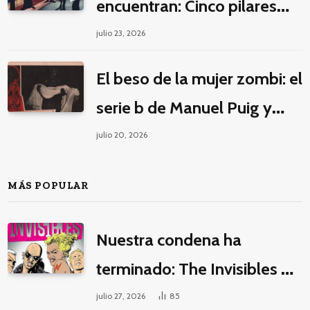
encuentran: Cinco pilares
éticos para una fantasía
julio 23, 2026
decolonial
El beso de la mujer zombi: el
serie b de Manuel Puig y
Jacques Tourneur
julio 20, 2026
MÁS POPULAR
Nuestra condena ha
terminado: The Invisibles y
la guerra por la imaginación
julio 27, 2026
85