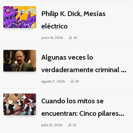
Philip K. Dick, Mesías
eléctrico
junio 16, 2026
42
Algunas veces lo
verdaderamente criminal es
pasar horas y horas viendo
agosto 7, 2026
29
un seriado de Netflix
Cuando los mitos se
encuentran: Cinco pilares
éticos para una fantasía
julio 23, 2026
22