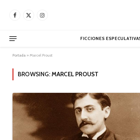
Facebook
X
Instagram
(Twitter)
FICCIONES ESPECULATIVA
Portada
»
Marcel Proust
BROWSING:
MARCEL PROUST