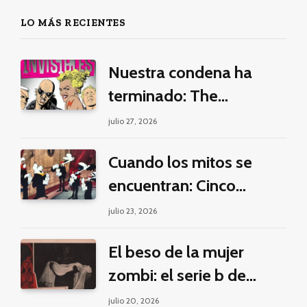
LO MÁS RECIENTES
Nuestra condena ha
terminado: The
Invisibles y la guerra por
julio 27, 2026
la imaginación
Cuando los mitos se
encuentran: Cinco
pilares éticos para una
julio 23, 2026
fantasía decolonial
El beso de la mujer
zombi: el serie b de
Manuel Puig y Jacques
julio 20, 2026