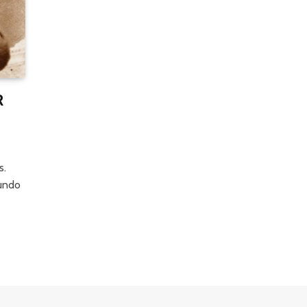
R
s.
mundo