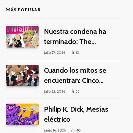
MÁS POPULAR
Nuestra condena ha
terminado: The
Invisibles y la guerra por
julio 27, 2026
62
la imaginación
Cuando los mitos se
encuentran: Cinco
pilares éticos para una
julio 23, 2026
55
fantasía decolonial
Philip K. Dick, Mesías
eléctrico
junio 16, 2026
40