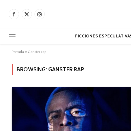
Facebook
X
Instagram
(Twitter)
FICCIONES ESPECULATIVA
Portada
»
Ganster rap
BROWSING:
GANSTER RAP