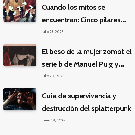
Cuando los mitos se
encuentran: Cinco pilares
éticos para una fantasía
julio 23, 2026
decolonial
El beso de la mujer zombi: el
serie b de Manuel Puig y
Jacques Tourneur
julio 20, 2026
Guía de supervivencia y
destrucción del splatterpunk
junio 28, 2026