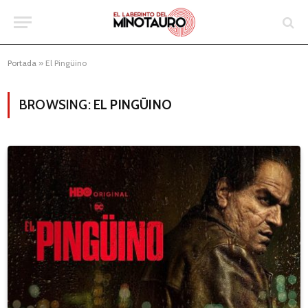
Portada
»
El Pingüino
BROWSING:
EL PINGÜINO