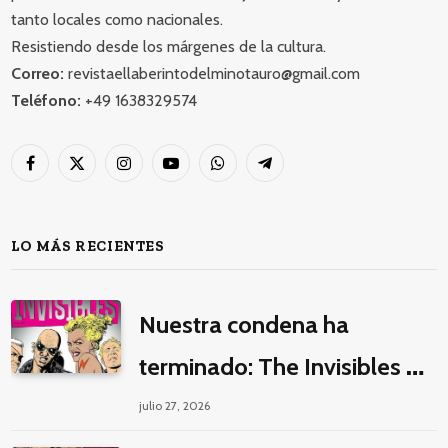
tanto locales como nacionales.
Resistiendo desde los márgenes de la cultura.
Correo:
revistaellaberintodelminotauro@gmail.com
Teléfono:
+49 1638329574
Facebook
X
Instagram
YouTube
WhatsApp
Telegram
(Twitter)
LO MÁS RECIENTES
Nuestra condena ha
terminado: The Invisibles y
la guerra por la imaginación
julio 27, 2026