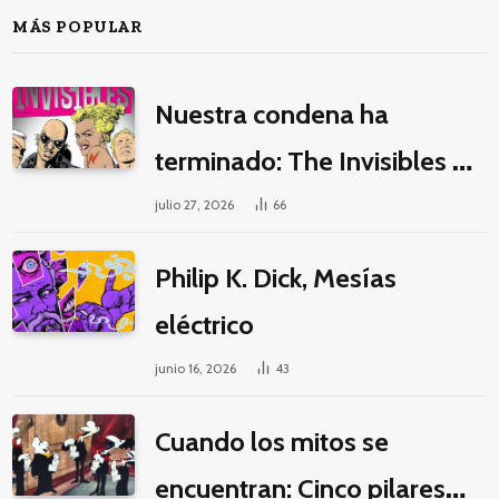
MÁS POPULAR
Nuestra condena ha
terminado: The Invisibles y
la guerra por la imaginación
julio 27, 2026
66
Philip K. Dick, Mesías
eléctrico
junio 16, 2026
43
Cuando los mitos se
encuentran: Cinco pilares