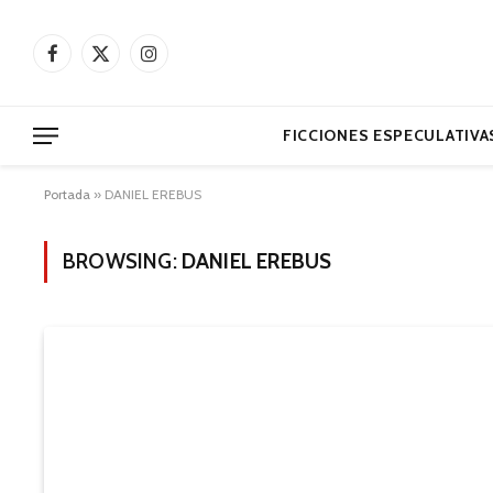
Facebook
X
Instagram
(Twitter)
FICCIONES ESPECULATIVA
Portada
»
DANIEL EREBUS
BROWSING:
DANIEL EREBUS