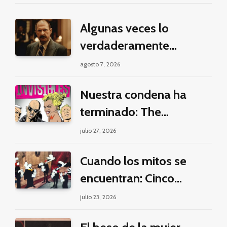
Algunas veces lo
verdaderamente
criminal es pasar horas y
agosto 7, 2026
horas viendo un seriado
Nuestra condena ha
de Netflix
terminado: The
Invisibles y la guerra por
julio 27, 2026
la imaginación
Cuando los mitos se
encuentran: Cinco
pilares éticos para una
julio 23, 2026
fantasía decolonial