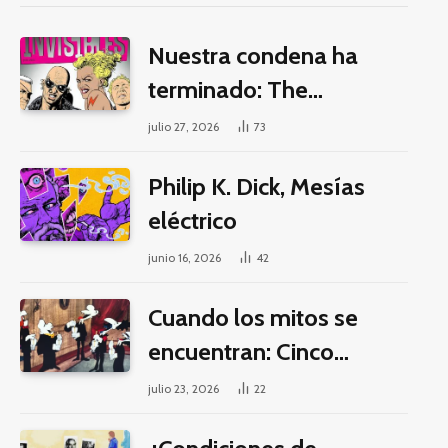
Nuestra condena ha
terminado: The
Invisibles y la guerra por
julio 27, 2026
73
la imaginación
Philip K. Dick, Mesías
eléctrico
junio 16, 2026
42
Cuando los mitos se
encuentran: Cinco
pilares éticos para una
julio 23, 2026
22
fantasía decolonial