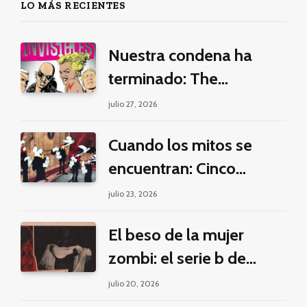
LO MÁS RECIENTES
Nuestra condena ha
terminado: The
Invisibles y la guerra por
julio 27, 2026
la imaginación
Cuando los mitos se
encuentran: Cinco
pilares éticos para una
julio 23, 2026
fantasía decolonial
El beso de la mujer
zombi: el serie b de
Manuel Puig y Jacques
julio 20, 2026
Tourneur