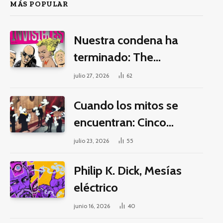
MÁS POPULAR
Nuestra condena ha
terminado: The
Invisibles y la guerra por
julio 27, 2026
62
la imaginación
Cuando los mitos se
encuentran: Cinco
pilares éticos para una
julio 23, 2026
55
fantasía decolonial
Philip K. Dick, Mesías
eléctrico
junio 16, 2026
40