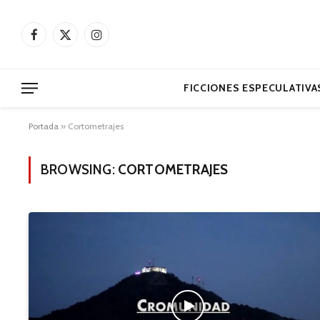
Facebook
X
Instagram
(Twitter)
FICCIONES ESPECULATIVA
Portada
»
Cortometrajes
BROWSING:
CORTOMETRAJES