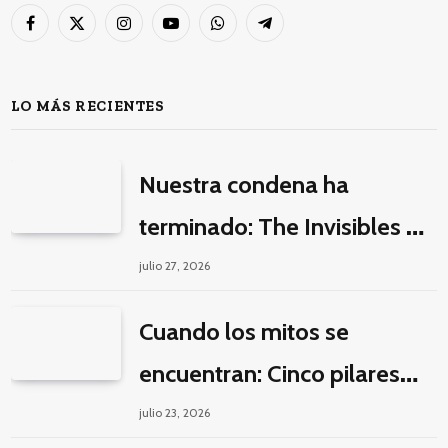
Facebook
X
Instagram
YouTube
WhatsApp
Telegram
(Twitter)
LO MÁS RECIENTES
Nuestra condena ha
terminado: The Invisibles y
la guerra por la imaginación
julio 27, 2026
Cuando los mitos se
encuentran: Cinco pilares
éticos para una fantasía
julio 23, 2026