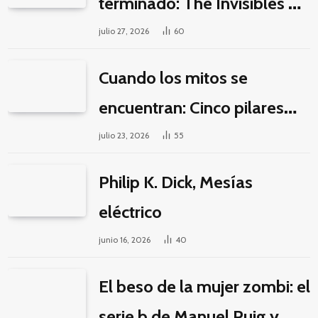
terminado: The Invisibles y
la guerra por la imaginación
julio 27, 2026
60
Cuando los mitos se
encuentran: Cinco pilares
éticos para una fantasía
julio 23, 2026
55
decolonial
Philip K. Dick, Mesías
eléctrico
junio 16, 2026
40
El beso de la mujer zombi: el
serie b de Manuel Puig y