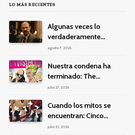
LO MÁS RECIENTES
Algunas veces lo
verdaderamente
criminal es pasar horas y
agosto 7, 2026
horas viendo un seriado
Nuestra condena ha
de Netflix
terminado: The
Invisibles y la guerra por
julio 27, 2026
la imaginación
Cuando los mitos se
encuentran: Cinco
pilares éticos para una
julio 23, 2026