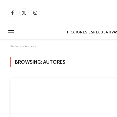
Facebook
X
Instagram
(Twitter)
FICCIONES ESPECULATIVA
Portada
»
Autores
BROWSING:
AUTORES