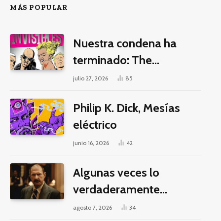
MÁS POPULAR
Nuestra condena ha
terminado: The
Invisibles y la guerra por
julio 27, 2026
85
la imaginación
Philip K. Dick, Mesías
eléctrico
junio 16, 2026
42
Algunas veces lo
verdaderamente
criminal es pasar horas y
agosto 7, 2026
34