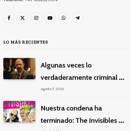
Facebook
X
Instagram
YouTube
WhatsApp
Telegram
(Twitter)
LO MÁS RECIENTES
Algunas veces lo
verdaderamente criminal es
pasar horas y horas viendo
agosto 7, 2026
un seriado de Netflix
Nuestra condena ha
terminado: The Invisibles y