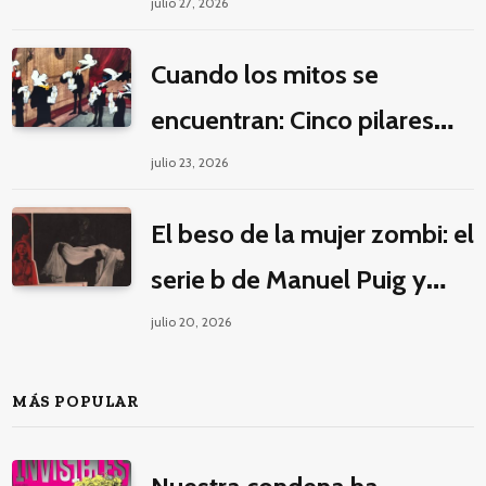
la guerra por la imaginación
julio 27, 2026
Cuando los mitos se
encuentran: Cinco pilares
éticos para una fantasía
julio 23, 2026
decolonial
El beso de la mujer zombi: el
serie b de Manuel Puig y
Jacques Tourneur
julio 20, 2026
MÁS POPULAR