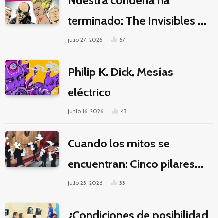
Nuestra condena ha
terminado: The Invisibles y
la guerra por la imaginación
julio 27, 2026
67
Philip K. Dick, Mesías
eléctrico
junio 16, 2026
43
Cuando los mitos se
encuentran: Cinco pilares
éticos para una fantasía
julio 23, 2026
33
decolonial
¿Condiciones de posibilidad