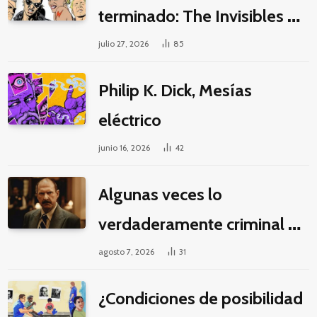
terminado: The Invisibles y
la guerra por la imaginación
julio 27, 2026
85
Philip K. Dick, Mesías
eléctrico
junio 16, 2026
42
Algunas veces lo
verdaderamente criminal es
pasar horas y horas viendo
agosto 7, 2026
31
un seriado de Netflix
¿Condiciones de posibilidad