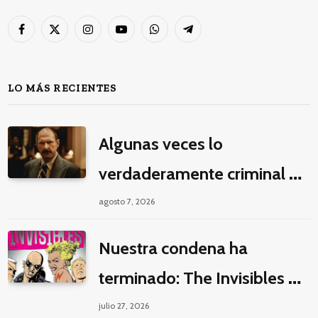
Facebook
X
Instagram
YouTube
WhatsApp
Telegram
(Twitter)
LO MÁS RECIENTES
Algunas veces lo
verdaderamente criminal es
pasar horas y horas viendo
agosto 7, 2026
un seriado de Netflix
Nuestra condena ha
terminado: The Invisibles y
la guerra por la imaginación
julio 27, 2026