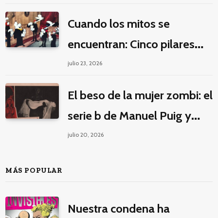
Cuando los mitos se
encuentran: Cinco pilares
éticos para una fantasía
julio 23, 2026
decolonial
El beso de la mujer zombi: el
serie b de Manuel Puig y
Jacques Tourneur
julio 20, 2026
MÁS POPULAR
Nuestra condena ha